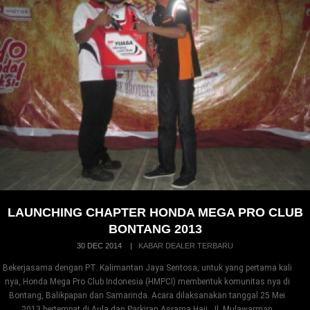
LAUNCHING CHAPTER HONDA MEGA PRO CLUB
BONTANG 2013
30 DEC 2014
|
KABAR DEALER TERBARU
Bekerjasama dengan PT. Kalimantan Jaya Sentosa, untuk yang pertama kali
nya, Honda Mega Pro Club Indonesia (HMPCI) membentuk komunitas nya di
Bontang, Balikpapan dan Samarinda. Acara dilaksanakan tanggal 25 Mei
2013 bertempat di Aula dan Parkiran Asrama Haji, Jl. Mulawarman