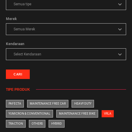
Merek
Kendaraan
CARI
TIPE PRODUK
PAFECTA
MAINTENANCE FREE CAR
HEAVY DUTY
YUMICRON & CONVENTIONAL
MAINTENANCE FREE BIKE
VRLA
TRACTION
OTHERS
HYBRID