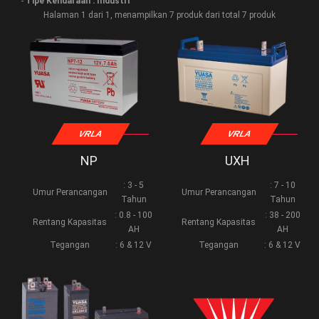
-
Tipe Kendaraan : Industri
Halaman 1 dari 1, menampilkan 7 produk dari total 7 produk
VRLA
VRLA
NP
UXH
: 3 - 5
: 7 - 10
Umur Perancangan
Umur Perancangan
Tahun
Tahun
: 0.8 - 100
: 38 - 200
Rentang Kapasitas
Rentang Kapasitas
AH
AH
Tegangan
: 6 & 12 V
Tegangan
: 6 & 12 V