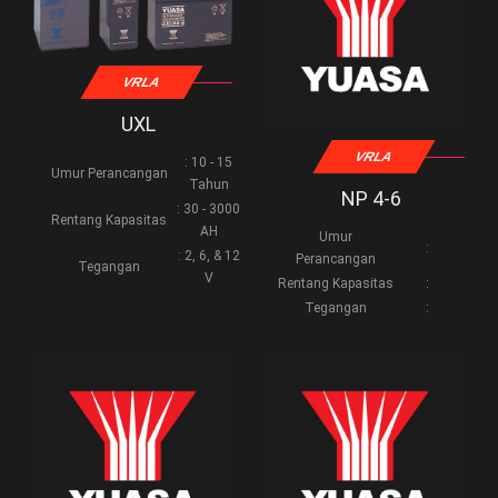
VRLA
UXL
VRLA
: 10 - 15
Umur Perancangan
Tahun
NP 4-6
: 30 - 3000
Rentang Kapasitas
AH
Umur
:
: 2, 6, & 12
Perancangan
Tegangan
V
Rentang Kapasitas
:
Tegangan
: